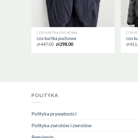
COS KURTKA PUCHOWA
COS K
cos kurtka puchowa
cos k
zł
447.00
zł
298.00
zł
411
POLITYKA
Polityka prywatności
Polityka zwrotów i zwrotów
Regulamin