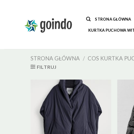
Skip
to
content
STRONA GŁÓWNA
KURTKA PUCHOWA WI
STRONA GŁÓWNA
/
COS KURTKA P
FILTRUJ