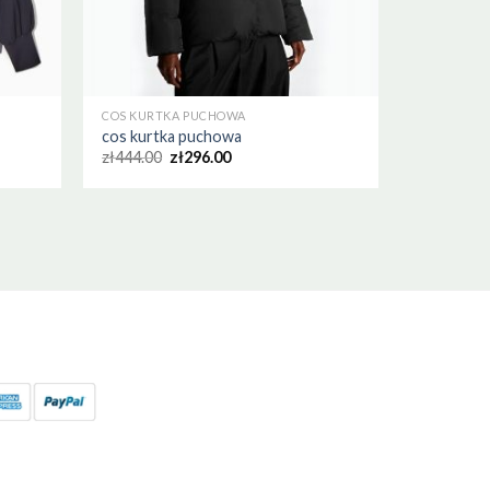
COS KURTKA PUCHOWA
cos kurtka puchowa
zł
444.00
zł
296.00