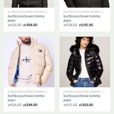
KURTKA PUCHOWA TOMMY JEANS
KURTKA PUCHOWA TOMMY JEANS
kurtka puchowa tommy
kurtka puchowa tommy
jeans
jeans
zł
456.00
zł
304.00
zł
438.00
zł
292.00
KURTKA PUCHOWA TOMMY JEANS
KURTKA PUCHOWA TOMMY JEANS
kurtka puchowa tommy
kurtka puchowa tommy
jeans
jeans
zł
426.00
zł
284.00
zł
455.00
zł
303.00