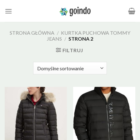
Skip
to
content
STRONA GŁÓWNA
/
KURTKA PUCHOWA TOMMY
JEANS
/
STRONA 2
FILTRUJ