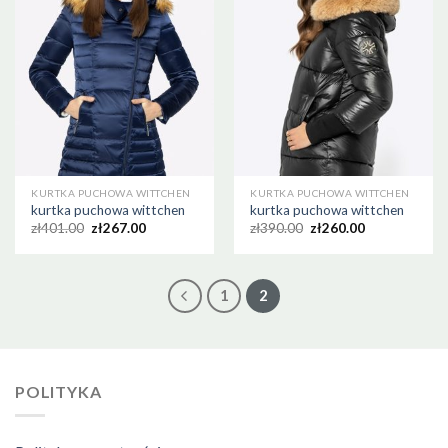
KURTKA PUCHOWA WITTCHEN
KURTKA PUCHOWA WITTCHEN
kurtka puchowa wittchen
kurtka puchowa wittchen
zł
401.00
zł
267.00
zł
390.00
zł
260.00
1
2
POLITYKA