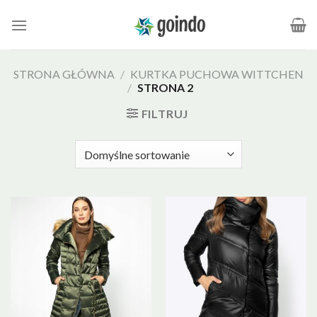
Skip
to
content
STRONA GŁÓWNA
/
KURTKA PUCHOWA WITTCHEN
/
STRONA 2
FILTRUJ