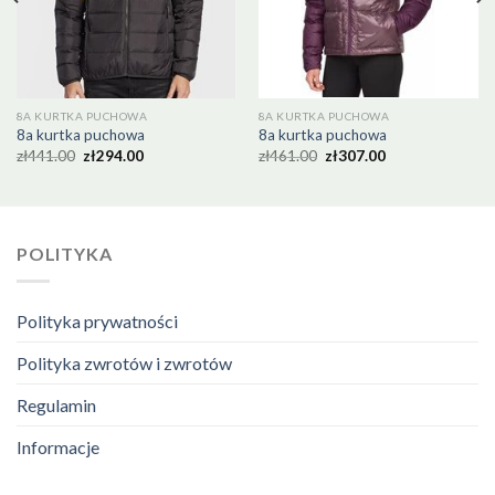
8A KURTKA PUCHOWA
8A KURTKA PUCHOWA
8a kurtka puchowa
8a kurtka puchowa
zł
441.00
zł
294.00
zł
461.00
zł
307.00
POLITYKA
Polityka prywatności
Polityka zwrotów i zwrotów
Regulamin
Informacje