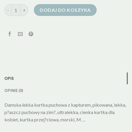
ilość cienka puchowa kurtka damska
DODAJ DO KOSZYKA
OPIS
OPINIE (0)
Damska lekka kurtka puchowa z kapturem, pikowana, lekka,
p?aszcz puchowy na zim?, ultralekka, cienka kurtka dla
kobiet, kurtka przej?ciowa, morski, M …