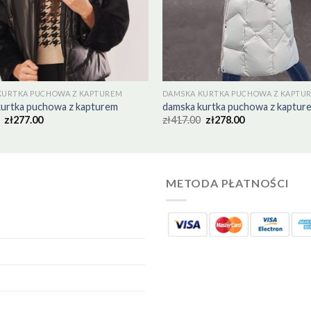
KURTKA PUCHOWA Z KAPTUREM
DAMSKA KURTKA PUCHOWA Z KAPTU
kurtka puchowa z kapturem
damska kurtka puchowa z kaptur
zł
277.00
zł
417.00
zł
278.00
METODA PŁATNOŚCI