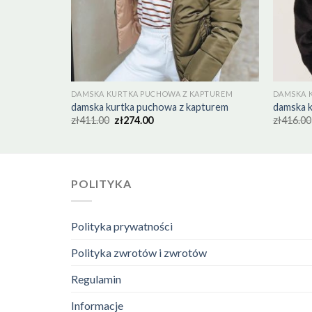
APTUREM
DAMSKA KURTKA PUCHOWA Z KAPTUREM
DAMSKA 
pturem
damska kurtka puchowa z kapturem
damska 
zł
411.00
zł
274.00
zł
416.00
POLITYKA
Polityka prywatności
Polityka zwrotów i zwrotów
Regulamin
Informacje