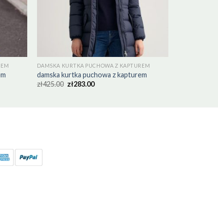
REM
DAMSKA KURTKA PUCHOWA Z KAPTUREM
em
damska kurtka puchowa z kapturem
zł
425.00
zł
283.00