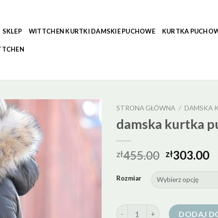
SKLEP
WITTCHEN KURTKI DAMSKIE PUCHOWE
KURTKA PUCHOW
TTCHEN
STRONA GŁÓWNA
/
DAMSKA 
damska kurtka p
455.00
303.00
zł
zł
Rozmiar
ilość damska kurtka puchowa 
DODAJ D