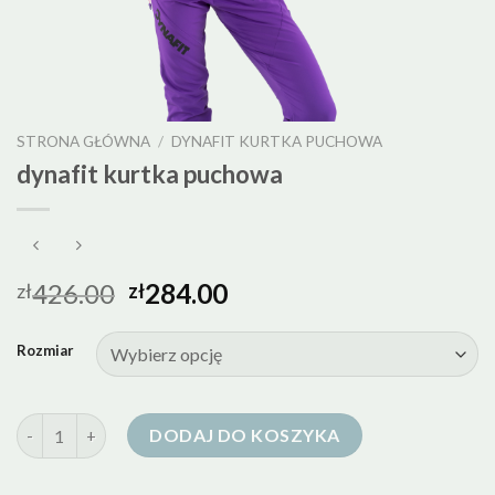
STRONA GŁÓWNA
/
DYNAFIT KURTKA PUCHOWA
dynafit kurtka puchowa
426.00
284.00
zł
zł
Rozmiar
ilość dynafit kurtka puchowa
DODAJ DO KOSZYKA