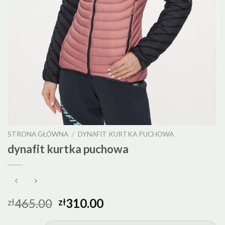
STRONA GŁÓWNA
/
DYNAFIT KURTKA PUCHOWA
dynafit kurtka puchowa
465.00
310.00
zł
zł