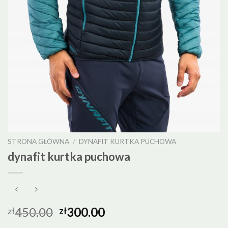
STRONA GŁÓWNA
/
DYNAFIT KURTKA PUCHOWA
dynafit kurtka puchowa
450.00
300.00
zł
zł