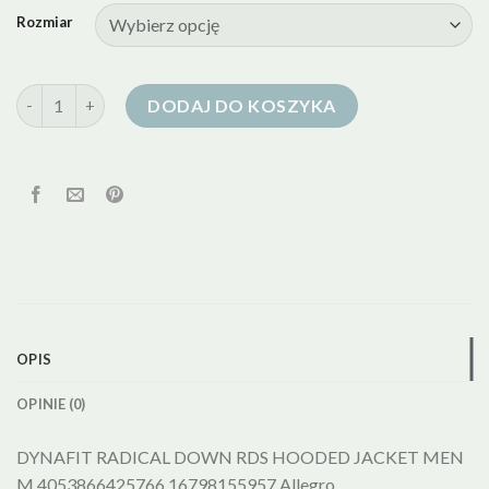
Rozmiar
ilość dynafit kurtka puchowa
DODAJ DO KOSZYKA
OPIS
OPINIE (0)
DYNAFIT RADICAL DOWN RDS HOODED JACKET MEN
M 4053866425766 16798155957 Allegro