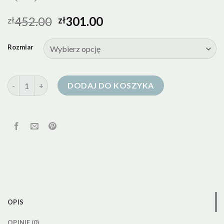
452.00
301.00
zł
zł
Rozmiar
ilość granatowa kurtka puchowa damska
DODAJ DO KOSZYKA
OPIS
OPINIE (0)