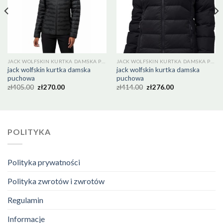
JACK WOLFSKIN KURTKA DAMSKA PUCHOWA
JACK WOLFSKIN KURTKA DAMSKA PUCHOWA
jack wolfskin kurtka damska
jack wolfskin kurtka damska
puchowa
puchowa
zł
405.00
zł
270.00
zł
414.00
zł
276.00
POLITYKA
Polityka prywatności
Polityka zwrotów i zwrotów
Regulamin
Informacje