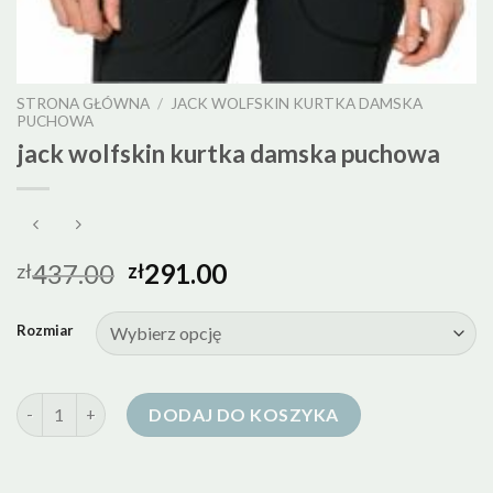
STRONA GŁÓWNA
/
JACK WOLFSKIN KURTKA DAMSKA
PUCHOWA
jack wolfskin kurtka damska puchowa
437.00
291.00
zł
zł
Rozmiar
ilość jack wolfskin kurtka damska puchowa
DODAJ DO KOSZYKA