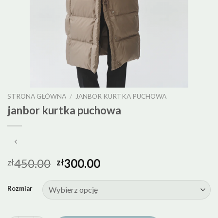
STRONA GŁÓWNA
/
JANBOR KURTKA PUCHOWA
janbor kurtka puchowa
450.00
300.00
zł
zł
Rozmiar