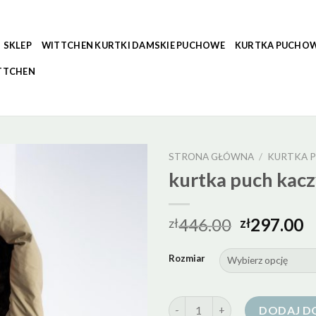
SKLEP
WITTCHEN KURTKI DAMSKIE PUCHOWE
KURTKA PUCHOW
TTCHEN
STRONA GŁÓWNA
/
KURTKA P
kurtka puch kac
446.00
297.00
zł
zł
Rozmiar
ilość kurtka puch kaczy
DODAJ D