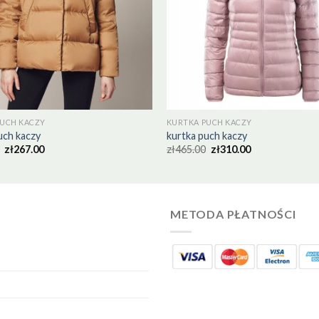
PUCH KACZY
KURTKA PUCH KACZY
uch kaczy
kurtka puch kaczy
zł
267.00
zł
465.00
zł
310.00
METODA PŁATNOŚCI