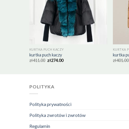
KURTKA PUCH KACZY
KURTKA 
kurtka puch kaczy
kurtka p
zł
411.00
zł
274.00
zł
401.00
POLITYKA
Polityka prywatności
Polityka zwrotów i zwrotów
Regulamin