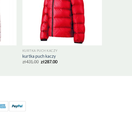
KURTKA PUCH KACZY
kurtka puch kaczy
zł
431.00
zł
287.00