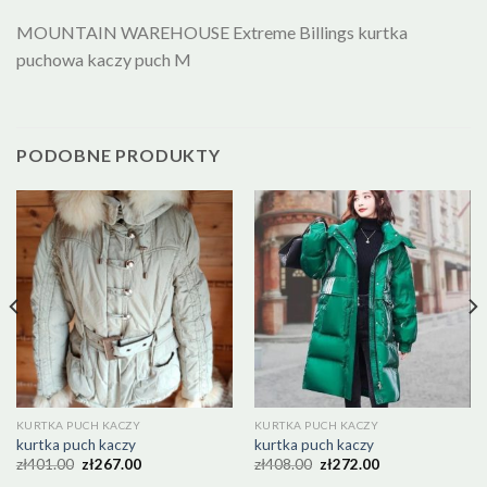
MOUNTAIN WAREHOUSE Extreme Billings kurtka
puchowa kaczy puch M
PODOBNE PRODUKTY
KURTKA PUCH KACZY
KURTKA PUCH KACZY
kurtka puch kaczy
kurtka puch kaczy
zł
401.00
zł
267.00
zł
408.00
zł
272.00