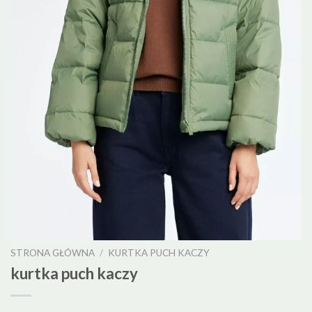
STRONA GŁÓWNA
/
KURTKA PUCH KACZY
kurtka puch kaczy