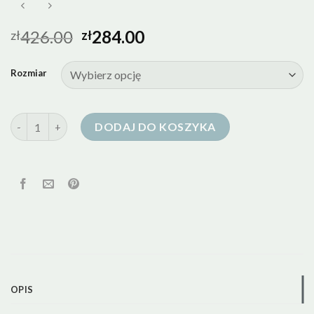
426.00
284.00
zł
zł
Rozmiar
ilość kurtka puch kaczy
DODAJ DO KOSZYKA
OPIS