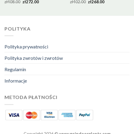
zł
408.00
zł
272.00
zł
402.00
zł
268.00
POLITYKA
Polityka prywatności
Polityka zwrotów i zwrotów
Regulamin
Informacje
METODA PŁATNOŚCI
Copyright 2026 ©
www.goindoorplants.com