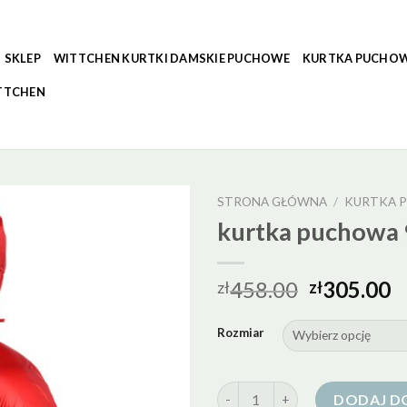
SKLEP
WITTCHEN KURTKI DAMSKIE PUCHOWE
KURTKA PUCHOW
TTCHEN
STRONA GŁÓWNA
/
KURTKA P
kurtka puchowa 
458.00
305.00
zł
zł
Rozmiar
ilość kurtka puchowa 900 cuin
DODAJ D