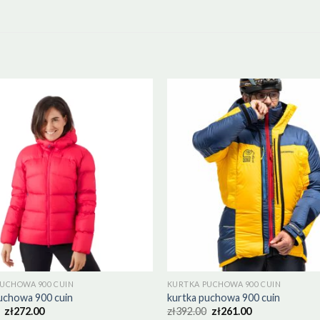
UCHOWA 900 CUIN
KURTKA PUCHOWA 900 CUIN
uchowa 900 cuin
kurtka puchowa 900 cuin
zł
272.00
zł
392.00
zł
261.00