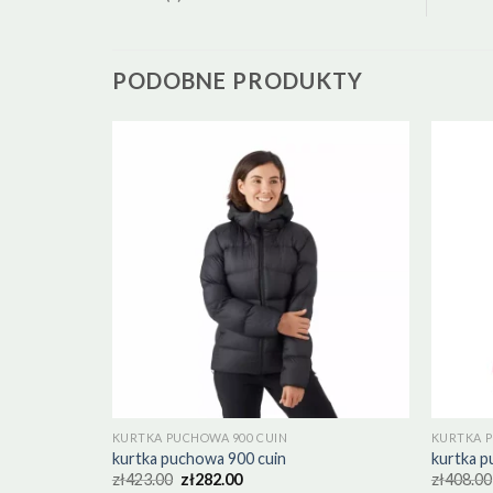
PODOBNE PRODUKTY
KURTKA PUCHOWA 900 CUIN
KURTKA P
kurtka puchowa 900 cuin
kurtka p
zł
423.00
zł
282.00
zł
408.00