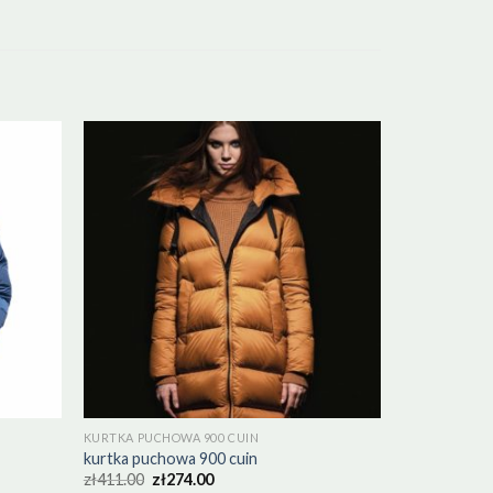
KURTKA PUCHOWA 900 CUIN
kurtka puchowa 900 cuin
zł
411.00
zł
274.00