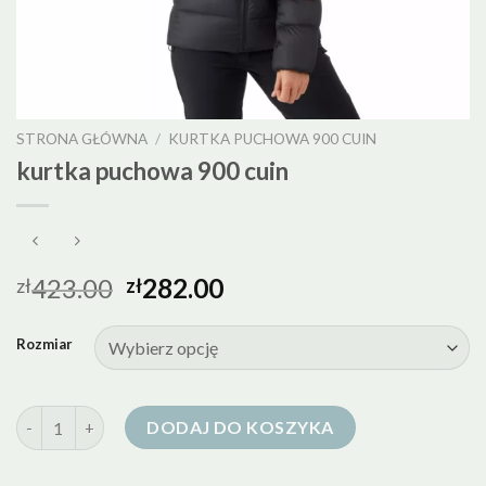
STRONA GŁÓWNA
/
KURTKA PUCHOWA 900 CUIN
kurtka puchowa 900 cuin
423.00
282.00
zł
zł
Rozmiar
ilość kurtka puchowa 900 cuin
DODAJ DO KOSZYKA