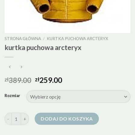
STRONA GŁÓWNA
/
KURTKA PUCHOWA ARCTERYX
kurtka puchowa arcteryx
389.00
259.00
zł
zł
Rozmiar
ilość kurtka puchowa arcteryx
DODAJ DO KOSZYKA