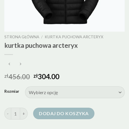
STRONA GŁÓWNA
/
KURTKA PUCHOWA ARCTERYX
kurtka puchowa arcteryx
456.00
304.00
zł
zł
Rozmiar
ilość kurtka puchowa arcteryx
DODAJ DO KOSZYKA