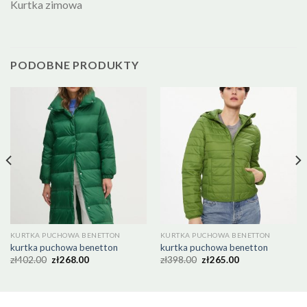
Kurtka zimowa
PODOBNE PRODUKTY
KURTKA PUCHOWA BENETTON
KURTKA PUCHOWA BENETTON
kurtka puchowa benetton
kurtka puchowa benetton
zł
402.00
zł
268.00
zł
398.00
zł
265.00