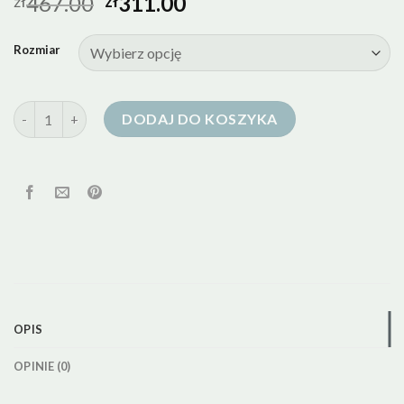
467.00
311.00
zł
zł
Rozmiar
ilość kurtka puchowa benetton
DODAJ DO KOSZYKA
OPIS
OPINIE (0)