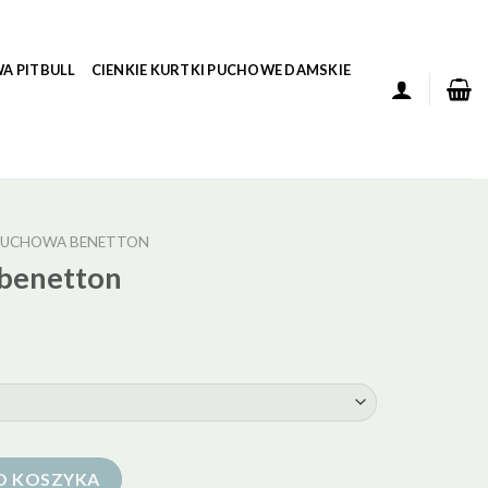
A PITBULL
CIENKIE KURTKI PUCHOWE DAMSKIE
PUCHOWA BENETTON
 benetton
n
O KOSZYKA