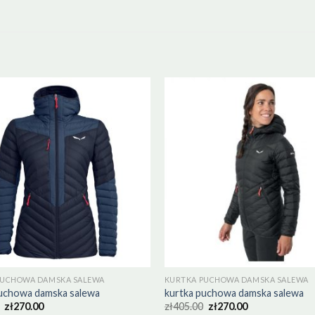
PUCHOWA DAMSKA SALEWA
KURTKA PUCHOWA DAMSKA SALEWA
puchowa damska salewa
kurtka puchowa damska salewa
zł
270.00
zł
405.00
zł
270.00