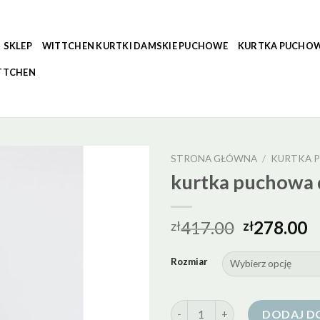
SKLEP
WITTCHEN KURTKI DAMSKIE PUCHOWE
KURTKA PUCHOW
TTCHEN
STRONA GŁÓWNA
/
KURTKA 
kurtka puchowa 
417.00
278.00
zł
zł
Rozmiar
ilość kurtka puchowa damska 
DODAJ D