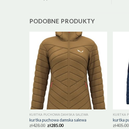
PODOBNE PRODUKTY
EWA
KURTKA PUCHOWA DAMSKA SALEWA
KURTKA 
wa
kurtka puchowa damska salewa
kurtka 
zł
428.00
zł
285.00
zł
405.00