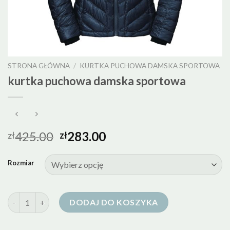
STRONA GŁÓWNA
/
KURTKA PUCHOWA DAMSKA SPORTOWA
kurtka puchowa damska sportowa
425.00
283.00
zł
zł
Rozmiar
ilość kurtka puchowa damska sportowa
DODAJ DO KOSZYKA