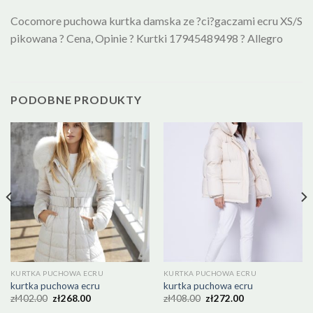
Cocomore puchowa kurtka damska ze ?ci?gaczami ecru XS/S
pikowana ? Cena, Opinie ? Kurtki 17945489498 ? Allegro
PODOBNE PRODUKTY
KURTKA PUCHOWA ECRU
KURTKA PUCHOWA ECRU
kurtka puchowa ecru
kurtka puchowa ecru
zł
402.00
zł
268.00
zł
408.00
zł
272.00