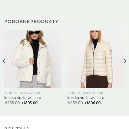
PODOBNE PRODUKTY
KURTKA PUCHOWA ECRU
KURTKA PUCHOWA ECRU
kurtka puchowa ecru
kurtka puchowa ecru
zł
458.00
zł
305.00
zł
459.00
zł
306.00
POLITYKA