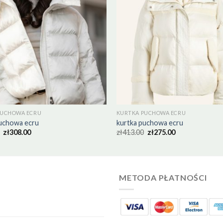
PUCHOWA ECRU
KURTKA PUCHOWA ECRU
puchowa ecru
kurtka puchowa ecru
zł
308.00
zł
413.00
zł
275.00
METODA PŁATNOŚCI