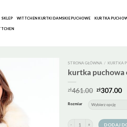
SKLEP
WITTCHEN KURTKI DAMSKIE PUCHOWE
KURTKA PUCHOW
TTCHEN
STRONA GŁÓWNA
/
KURTKA 
kurtka puchowa 
461.00
307.00
zł
zł
Rozmiar
ilość kurtka puchowa ecru
DODAJ D