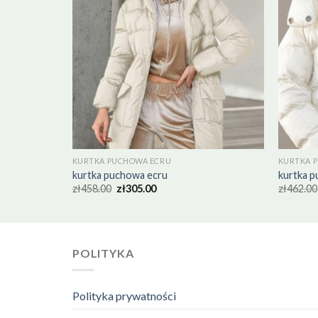
KURTKA PUCHOWA ECRU
KURTKA 
kurtka puchowa ecru
kurtka 
zł
458.00
zł
305.00
zł
462.00
POLITYKA
Polityka prywatności