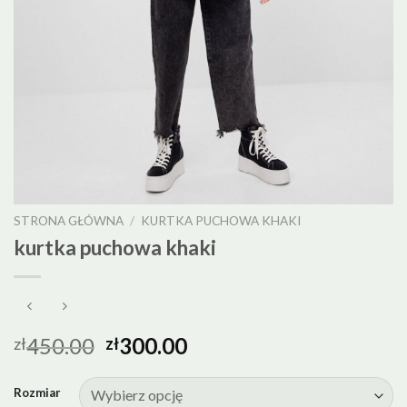
STRONA GŁÓWNA
/
KURTKA PUCHOWA KHAKI
kurtka puchowa khaki
450.00
300.00
zł
zł
Rozmiar