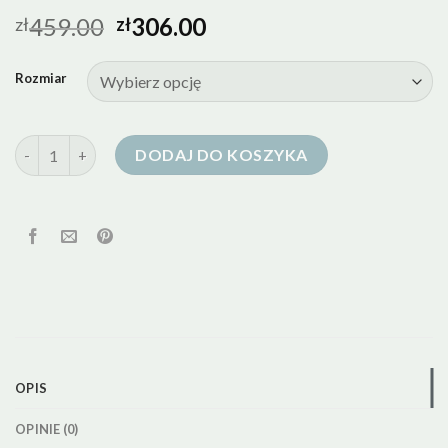
459.00
306.00
zł
zł
Rozmiar
ilość kurtka puchowa khaki
DODAJ DO KOSZYKA
OPIS
OPINIE (0)