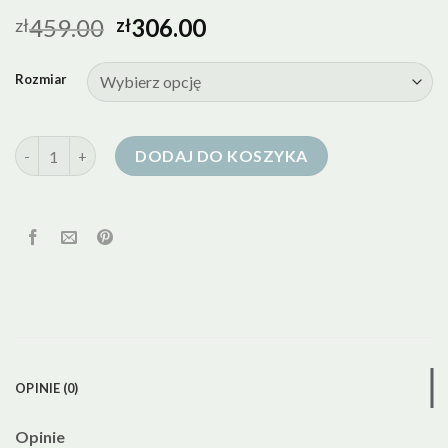
459.00
306.00
zł
zł
Rozmiar
ilość kurtka puchowa kremowa
DODAJ DO KOSZYKA
OPINIE (0)
Opinie