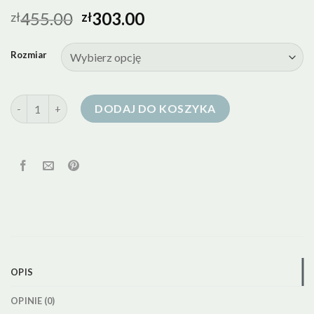
455.00
303.00
zł
zł
Rozmiar
ilość kurtka puchowa kremowa
DODAJ DO KOSZYKA
OPIS
OPINIE (0)