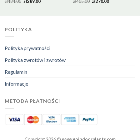
zł
434.00
zł
289.00
zł
405.00
zł
270.00
POLITYKA
Polityka prywatności
Polityka zwrotów i zwrotów
Regulamin
Informacje
METODA PŁATNOŚCI
Copyright 2026 ©
www.goindoorplants.com