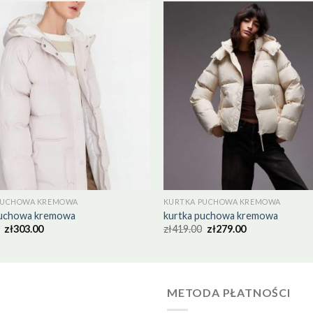
PUCHOWA KREMOWA
KURTKA PUCHOWA KREMOWA
puchowa kremowa
kurtka puchowa kremowa
zł
303.00
zł
419.00
zł
279.00
METODA PŁATNOŚCI