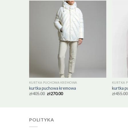
KURTKA PUCHOWA KREMOWA
KURTKA 
kurtka puchowa kremowa
kurtka 
zł
405.00
zł
270.00
zł
455.00
POLITYKA