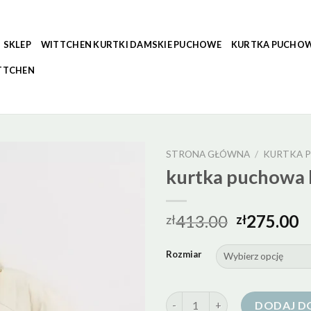
SKLEP
WITTCHEN KURTKI DAMSKIE PUCHOWE
KURTKA PUCHOW
TTCHEN
STRONA GŁÓWNA
/
KURTKA 
kurtka puchowa
413.00
275.00
zł
zł
Rozmiar
ilość kurtka puchowa kremowa
DODAJ D