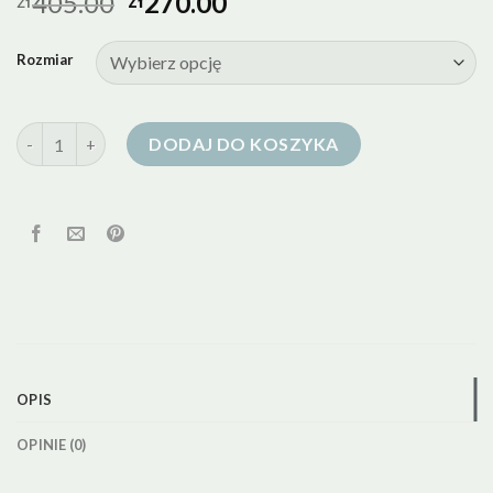
405.00
270.00
zł
zł
Rozmiar
ilość kurtka puchowa kremowa
DODAJ DO KOSZYKA
OPIS
OPINIE (0)