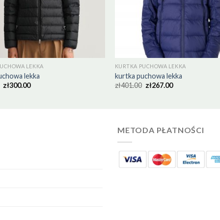
PUCHOWA LEKKA
KURTKA PUCHOWA LEKKA
uchowa lekka
kurtka puchowa lekka
zł
300.00
zł
401.00
zł
267.00
METODA PŁATNOŚCI