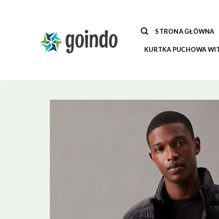
Skip
to
content
STRONA GŁÓWNA
KURTKA PUCHOWA WI