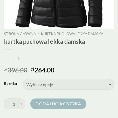
STRONA GŁÓWNA
/
KURTKA PUCHOWA LEKKA DAMSKA
kurtka puchowa lekka damska
396.00
264.00
zł
zł
Rozmiar
ilość kurtka puchowa lekka damska
DODAJ DO KOSZYKA