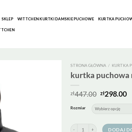
SKLEP
WITTCHEN KURTKI DAMSKIE PUCHOWE
KURTKA PUCHOW
TTCHEN
STRONA GŁÓWNA
/
KURTKA 
kurtka puchowa
447.00
298.00
zł
zł
Rozmiar
ilość kurtka puchowa mango
DODAJ D