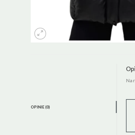
Opi
Na r
OPINIE (0)