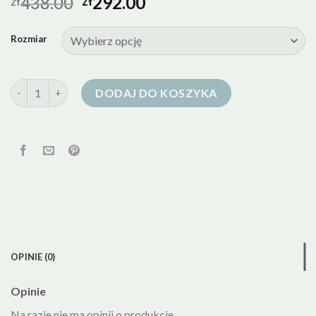
438.00
292.00
zł
zł
Rozmiar
ilość kurtka puchowa mango
DODAJ DO KOSZYKA
OPINIE (0)
Opinie
Na razie nie ma opinii o produkcie.