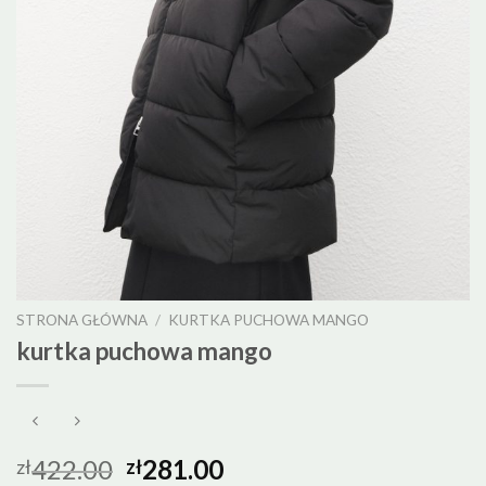
STRONA GŁÓWNA
/
KURTKA PUCHOWA MANGO
kurtka puchowa mango
422.00
281.00
zł
zł