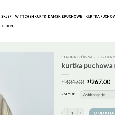
SKLEP
WITTCHEN KURTKI DAMSKIE PUCHOWE
KURTKA PUCHOW
TTCHEN
STRONA GŁÓWNA
/
KURTKA 
kurtka puchowa
401.00
267.00
zł
zł
Rozmiar
ilość kurtka puchowa mango
DODAJ D