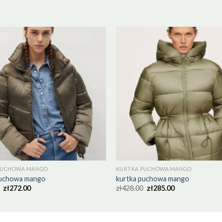
PUCHOWA MANGO
KURTKA PUCHOWA MANGO
puchowa mango
kurtka puchowa mango
zł
272.00
zł
428.00
zł
285.00