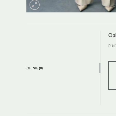
Opi
Na r
OPINIE (0)