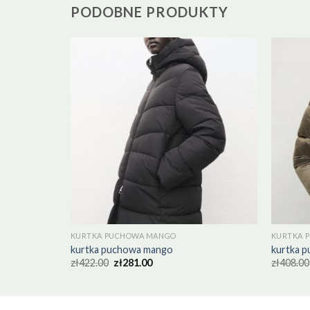
PODOBNE PRODUKTY
KURTKA PUCHOWA MANGO
KURTKA 
kurtka puchowa mango
kurtka 
zł
422.00
zł
281.00
zł
408.00