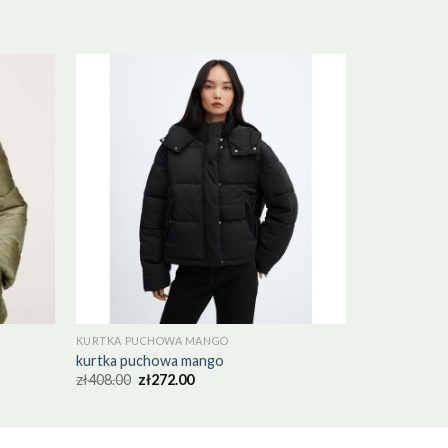
KURTKA PUCHOWA MANGO
kurtka puchowa mango
zł
408.00
zł
272.00