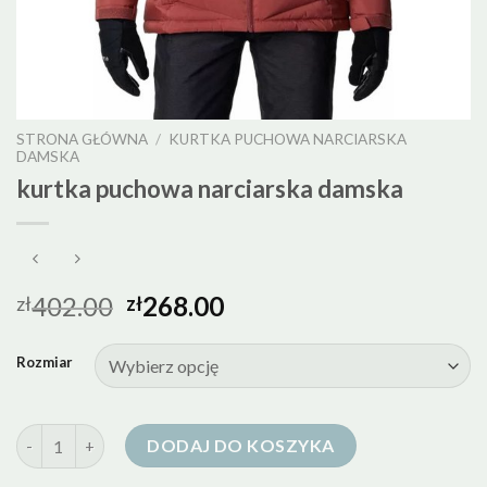
STRONA GŁÓWNA
/
KURTKA PUCHOWA NARCIARSKA
DAMSKA
kurtka puchowa narciarska damska
402.00
268.00
zł
zł
Rozmiar
ilość kurtka puchowa narciarska damska
DODAJ DO KOSZYKA