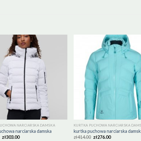
PUCHOWA NARCIARSKA DAMSKA
KURTKA PUCHOWA NARCIARSKA DAM
uchowa narciarska damska
kurtka puchowa narciarska damsk
zł
303.00
zł
414.00
zł
276.00