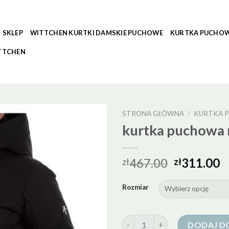
SKLEP
WITTCHEN KURTKI DAMSKIE PUCHOWE
KURTKA PUCHOW
TTCHEN
STRONA GŁÓWNA
/
KURTKA 
kurtka puchowa 
467.00
311.00
zł
zł
Rozmiar
ilość kurtka puchowa narciars
DODAJ D