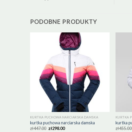
PODOBNE PRODUKTY
DAMSKA
KURTKA PUCHOWA NARCIARSKA DAMSKA
KURTKA 
amska
kurtka puchowa narciarska damska
kurtka p
zł
447.00
zł
298.00
zł
455.00