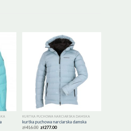
SKA
KURTKA PUCHOWA NARCIARSKA DAMSKA
a
kurtka puchowa narciarska damska
zł
416.00
zł
277.00