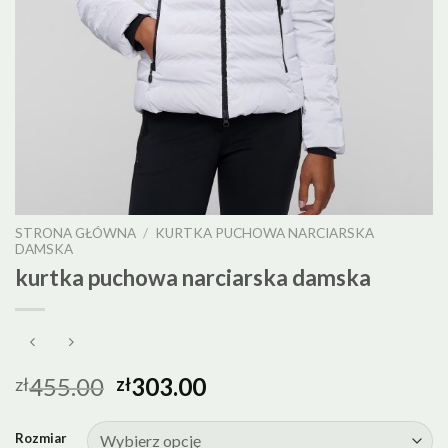
STRONA GŁÓWNA
/
KURTKA PUCHOWA NARCIARSKA
DAMSKA
kurtka puchowa narciarska damska
455.00
303.00
zł
zł
Rozmiar