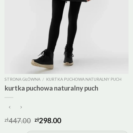
STRONA GŁÓWNA
/
KURTKA PUCHOWA NATURALNY PUCH
kurtka puchowa naturalny puch
447.00
298.00
zł
zł