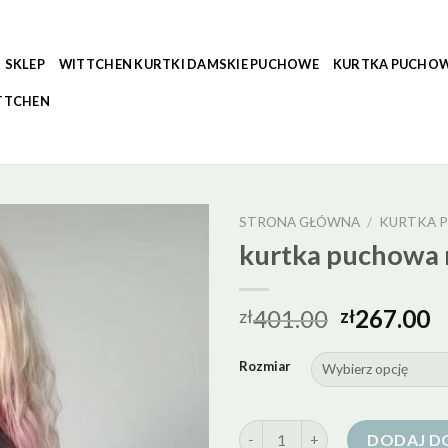
SKLEP
WITTCHEN KURTKI DAMSKIE PUCHOWE
KURTKA PUCHOW
TTCHEN
STRONA GŁÓWNA
/
KURTKA P
kurtka puchowa 
401.00
267.00
zł
zł
Rozmiar
ilość kurtka puchowa niebieska
DODAJ D