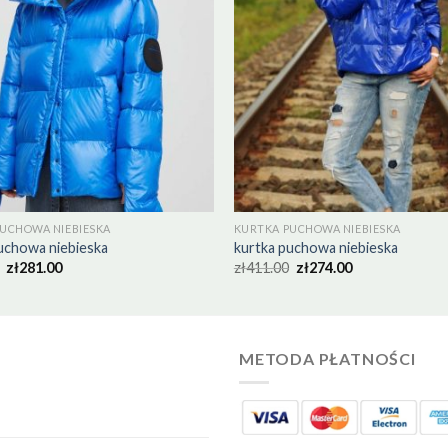
UCHOWA NIEBIESKA
KURTKA PUCHOWA NIEBIESKA
uchowa niebieska
kurtka puchowa niebieska
zł
281.00
zł
411.00
zł
274.00
METODA PŁATNOŚCI