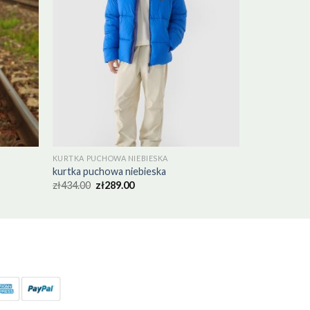
KURTKA PUCHOWA NIEBIESKA
kurtka puchowa niebieska
zł
434.00
zł
289.00