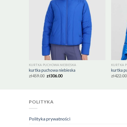
KURTKA PUCHOWA NIEBIESKA
KURTKA P
kurtka puchowa niebieska
kurtka p
zł
459.00
zł
306.00
zł
422.00
POLITYKA
Polityka prywatności