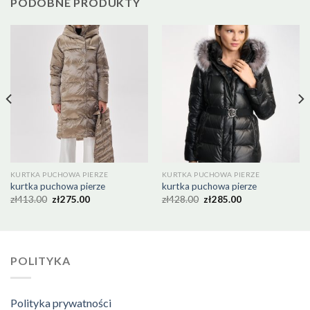
PODOBNE PRODUKTY
KURTKA PUCHOWA PIERZE
KURTKA PUCHOWA PIERZE
kurtka puchowa pierze
kurtka puchowa pierze
zł
413.00
zł
275.00
zł
428.00
zł
285.00
POLITYKA
Polityka prywatności