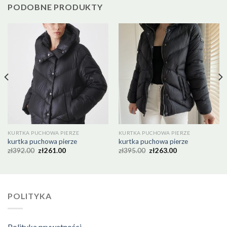
PODOBNE PRODUKTY
KURTKA PUCHOWA PIERZE
KURTKA PUCHOWA PIERZE
kurtka puchowa pierze
kurtka puchowa pierze
zł
392.00
zł
261.00
zł
395.00
zł
263.00
POLITYKA
Polityka prywatności