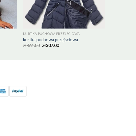
KURTKA PUCHOWA PRZEJSCIOWA
kurtka puchowa przejsciowa
zł
461.00
zł
307.00