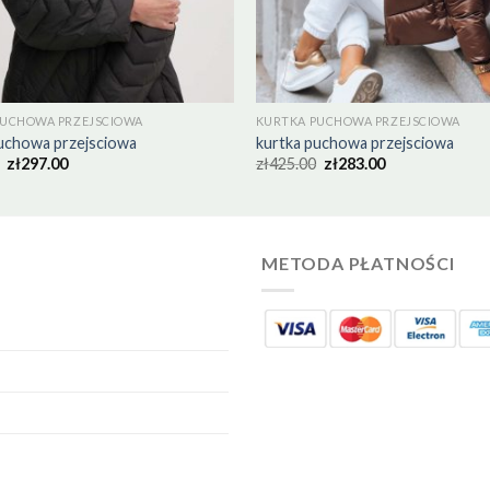
PUCHOWA PRZEJSCIOWA
KURTKA PUCHOWA PRZEJSCIOWA
uchowa przejsciowa
kurtka puchowa przejsciowa
zł
297.00
zł
425.00
zł
283.00
METODA PŁATNOŚCI