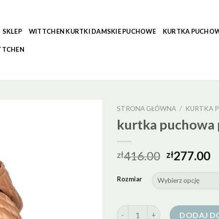
SKLEP
WITTCHEN KURTKI DAMSKIE PUCHOWE
KURTKA PUCHOW
TTCHEN
STRONA GŁÓWNA
/
KURTKA 
kurtka puchowa 
416.00
277.00
zł
zł
Rozmiar
ilość kurtka puchowa przejsci
DODAJ D