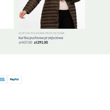
KURTKA PUCHOWA PRZEJSCIOWA
kurtka puchowa przejsciowa
zł
437.00
zł
291.00