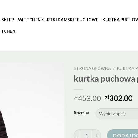
SKLEP
WITTCHEN KURTKI DAMSKIE PUCHOWE
KURTKA PUCHOW
TTCHEN
STRONA GŁÓWNA
/
KURTKA 
kurtka puchowa 
453.00
302.00
zł
zł
Rozmiar
ilość kurtka puchowa przejsci
DODAJ D