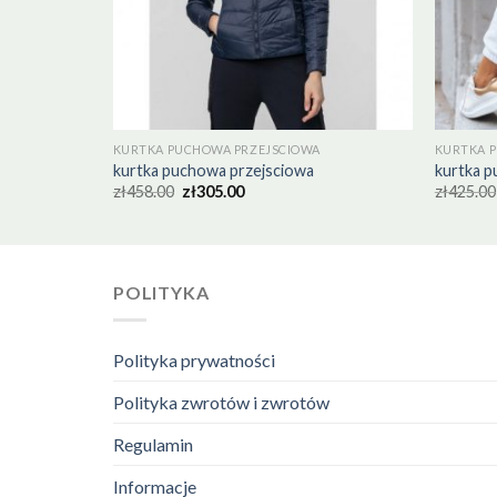
KURTKA PUCHOWA PRZEJSCIOWA
KURTKA 
kurtka puchowa przejsciowa
kurtka p
zł
458.00
zł
305.00
zł
425.00
POLITYKA
Polityka prywatności
Polityka zwrotów i zwrotów
Regulamin
Informacje