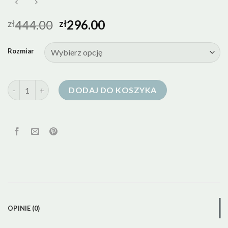
444.00
296.00
zł
zł
Rozmiar
ilość kurtka puchowa salomon
DODAJ DO KOSZYKA
OPINIE (0)